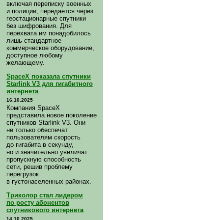
включая переписку военных
и полиции, передается через
геостационарные спутники
без шифрования. Для
перехвата им понадобилось
лишь стандартное
коммерческое оборудование,
доступное любому
желающему.
SpaceX показала спутники
Starlink V3 для гигабитного
интернета
16.10.2025
Компания SpaceX
представила новое поколение
спутников Starlink V3. Они
не только обеспечат
пользователям скорость
до гигабита в секунду,
но и значительно увеличат
пропускную способность
сети, решив проблему
перегрузок
в густонаселенных районах.
Триколор стал лидером
по росту абонентов
спутникового интернета
14.10.2025